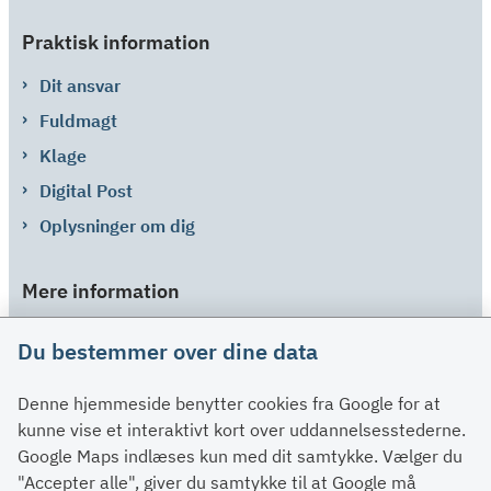
Praktisk information
Dit ansvar
Fuldmagt
Klage
Digital Post
Oplysninger om dig
Mere information
Links
Du bestemmer over dine data
Om SU
Denne hjemmeside benytter cookies fra Google for at
Spørgsmål og svar
kunne vise et interaktivt kort over uddannelsesstederne.
Kontakt
Google Maps indlæses kun med dit samtykke. Vælger du
Paragraffer
"Accepter alle", giver du samtykke til at Google må