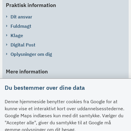
Praktisk information
Dit ansvar
Fuldmagt
Klage
Digital Post
Oplysninger om dig
Mere information
Links
Du bestemmer over dine data
Om SU
Denne hjemmeside benytter cookies fra Google for at
Spørgsmål og svar
kunne vise et interaktivt kort over uddannelsesstederne.
Kontakt
Google Maps indlæses kun med dit samtykke. Vælger du
Paragraffer
"Accepter alle", giver du samtykke til at Google må
gemme oplysninger om dit besøg.