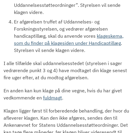
Uddannelsesstøtteordninger”. Styrelsen vil sende
klagen videre.
Er afgørelsen truffet af Uddannelses- og
Forskningsstyrelsen, og vedrører afgørelsen
handicaptillæg, skal du anvende vores
klageskema,
som du finder på klagesiden under Handicaptillæg
.
Styrelsen vil sende klagen videre.
I alle tilfælde skal uddannelsesstedet (styrelsen i sager
vedrørende punkt 3 og 4) have modtaget din klage senest
fire uger efter, at du modtog afgørelsen.
En anden kan kun klage på dine vegne, hvis du har givet
vedkommende en
fuldmagt
.
Klagen ligger først til forberedende behandling, der hvor du
afleverer klagen. Kan den ikke afgøres, sendes den til
Ankenævnet for Statens Uddannelsesstøtteordninger. Det
kan tage flere måneder, før klagen bliver videresendt til