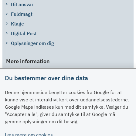
Dit ansvar
Fuldmagt
Klage
Digital Post
Oplysninger om dig
Mere information
Links
Du bestemmer over dine data
Om SU
Denne hjemmeside benytter cookies fra Google for at
Spørgsmål og svar
kunne vise et interaktivt kort over uddannelsesstederne.
Kontakt
Google Maps indlæses kun med dit samtykke. Vælger du
Paragraffer
"Accepter alle", giver du samtykke til at Google må
gemme oplysninger om dit besøg.
Om su.dk
Læs mere om cookies