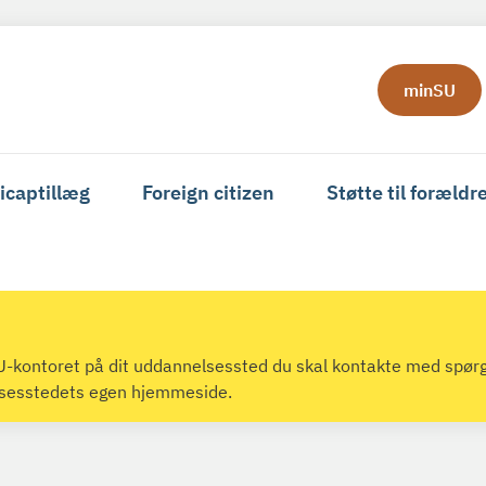
minSU
icaptillæg
Foreign citizen
Støtte til forældr
 SU-kontoret på dit uddannelsessted du skal kontakte med spør
lsesstedets egen hjemmeside.