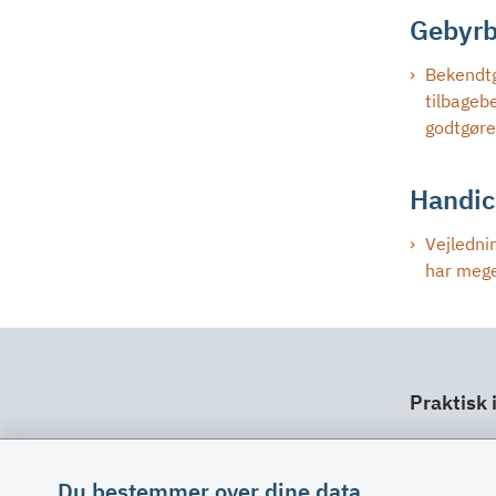
Gebyrb
Bekendtg
tilbageb
godtgøre
Handic
Vejledni
har mege
Praktisk 
Dit ansv
Fuldma
Du bestemmer over dine data