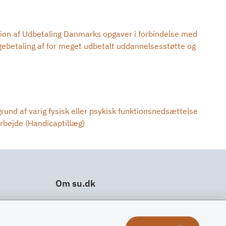
ion af Udbetaling Danmarks opgaver i forbindelse med
agebetaling af for meget udbetalt uddannelsesstøtte og
und af varig fysisk eller psykisk funktionsnedsættelse
rbejde (Handicaptillæg)
Om su.dk
Tilgængelighedserklæring
Om su.dk