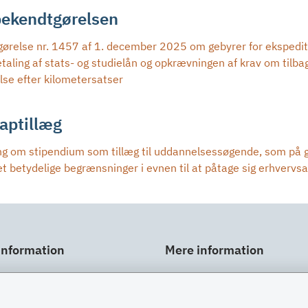
ekendtgørelsen
ørelse nr. 1457 af 1. december 2025 om gebyrer for ekspedit
etaling af stats- og studielån og opkrævningen af krav om tilb
lse efter kilometersatser
aptillæg
ng om stipendium som tillæg til uddannelsessøgende, som på gr
t betydelige begrænsninger i evnen til at påtage sig erhvervsa
information
Mere information
ar
Links
gt
Om SU