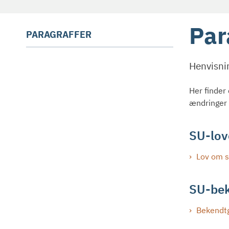
Par
PARAGRAFFER
Henvisnin
Her finder
ændringer t
SU-lov
Lov om s
SU-bek
Bekendtg