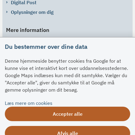
Digital Post
Oplysninger om dig
Mere information
Links
Du bestemmer over dine data
Om SU
Denne hjemmeside benytter cookies fra Google for at
Spørgsmål og svar
kunne vise et interaktivt kort over uddannelsesstederne.
Kontakt
Google Maps indlæses kun med dit samtykke. Vælger du
Paragraffer
"Accepter alle", giver du samtykke til at Google må
gemme oplysninger om dit besøg.
Om su.dk
Læs mere om cookies
Tilgængelighedserklæring
Accepter alle
Om su.dk
Ris og ros
Afvis alle