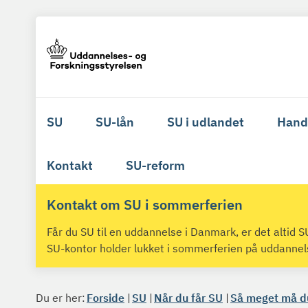
SU
SU-lån
SU i udlandet
Hand
Kontakt
SU-reform
Kontakt om SU i sommerferien
Får du SU til en uddannelse i Danmark, er det altid
SU-kontor holder lukket i sommerferien på uddanne
Du er her:
Forside
SU
Når du får SU
Så meget må du