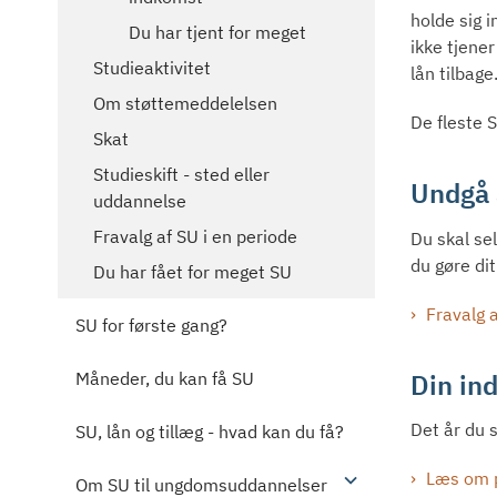
holde sig 
Du har tjent for meget
ikke tjener
Studieaktivitet
lån tilbage
Om støttemeddelelsen
De fleste 
Skat
Studieskift - sted eller
Undgå 
uddannelse
Fravalg af SU i en periode
Du skal sel
du gøre di
Du har fået for meget SU
Fravalg a
SU for første gang?
Din ind
Måneder, du kan få SU
Det år du s
SU, lån og tillæg - hvad kan du få?
Læs om p
Om SU til ungdomsuddannelser