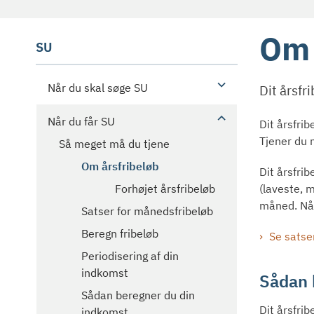
Om 
SU
Når du skal søge SU
Dit årsfr
Når du får SU
Dit årsfrib
Tjener du m
Så meget må du tjene
Om årsfribeløb
Dit årsfri
(laveste, 
Forhøjet årsfribeløb
måned. Når
Satser for månedsfribeløb
Beregn fribeløb
Se satse
Periodisering af din
indkomst
Sådan 
Sådan beregner du din
Dit årsfri
indkomst