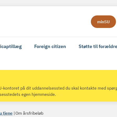
minSU
icaptillæg
Foreign citizen
Støtte til forældr
 SU-kontoret på dit uddannelsessted du skal kontakte med spør
lsesstedets egen hjemmeside.
 tjene
Om årsfribeløb