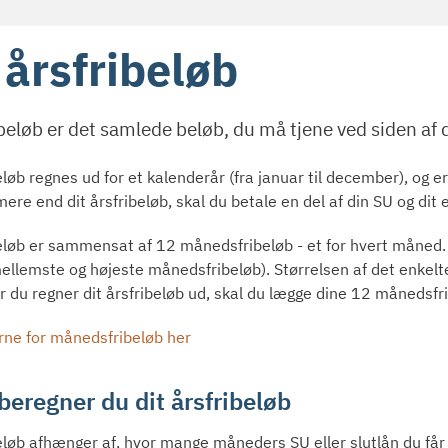
årsfribeløb
ibeløb er det samlede beløb, du må tjene ved siden af d
eløb regnes ud for et kalenderår (fra januar til december), og e
ere end dit årsfribeløb, skal du betale en del af din SU og dit 
beløb er sammensat af 12 månedsfribeløb - et for hvert måned. 
mellemste og højeste månedsfribeløb). Størrelsen af det enkel
 du regner dit årsfribeløb ud, skal du lægge dine 12 månedsf
rne for månedsfribeløb her
beregner du dit årsfribeløb
beløb afhænger af, hvor mange måneders SU eller slutlån du får 