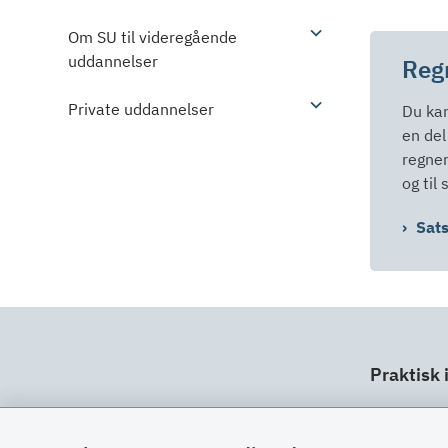
Om SU til videregående
uddannelser
Regn
Private uddannelser
Du kan
en del
regner
og til
Sats
Praktisk 
Dit ansv
Fuldma