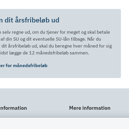
 dit årsfribeløb ud
 selv regne ud, om du tjener for meget og skal betale
 af din SU og dit eventuelle SU-lån tilbage. Når du
 dit årsfribeløb ud, skal du beregne hver måned for sig
 sidst lægge de 12 månedsfribeløb sammen.
er for månedsfribeløb
information
Mere information
ar
Links
gt
Om SU