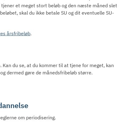
ed tjener et meget stort beløb og den næste måned slet
ibeløbet, skal du ikke betale SU og dit eventuelle SU-
es årsfribeløb
.
b. Kan du se, at du kommer til at tjene for meget, kan
ra og dermed gøre de månedsfribeløb større.
ddannelse
 reglerne om periodisering.