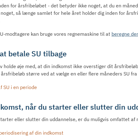
inden for årsfribeløbet - det betyder ikke noget, at du en mån
 noget, så længe samlet for hele året holder dig inden for årsfr
.
SU-modtagere kan bruge vores regnemaskine til at
beregne der
at betale SU tilbage
v holde øje med, at din indkomst ikke overstiger dit årsfribelø
t årsfribeløb større ved at vælge en eller flere måneders SU f
f SU i en periode
komst, når du starter eller slutter din u
tarter eller slutter din uddannelse, er du muligvis omfattet af
eriodisering af din indkomst