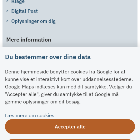
Klage
Digital Post
Oplysninger om dig
Mere information
Links
Du bestemmer over dine data
Om SU
Denne hjemmeside benytter cookies fra Google for at
Spørgsmål og svar
kunne vise et interaktivt kort over uddannelsesstederne.
Kontakt
Google Maps indlæses kun med dit samtykke. Vælger du
Paragraffer
"Accepter alle", giver du samtykke til at Google må
gemme oplysninger om dit besøg.
Om su.dk
Læs mere om cookies
Tilgængelighedserklæring
Accepter alle
Om su.dk