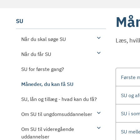
Mån
SU
Når du skal søge SU
Læs, hvil
Når du får SU
SU for første gang?
Første m
Måneder, du kan få SU
SU og af
SU, lån og tillæg - hvad kan du få?
SU i so
Om SU til ungdomsuddannelser
Om SU til videregående
SU mell
uddannelser