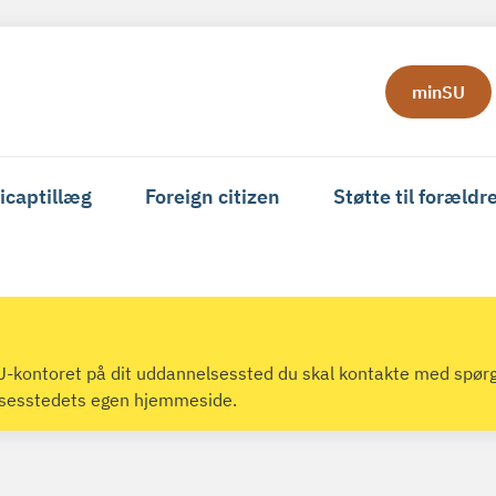
minSU
icaptillæg
Foreign citizen
Støtte til forældr
 SU-kontoret på dit uddannelsessted du skal kontakte med spør
lsesstedets egen hjemmeside.