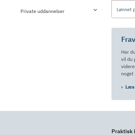
Lønnet p
Private uddannelser
Frav
Har du 
vil du
vider
noget 
Læs 
Praktisk 