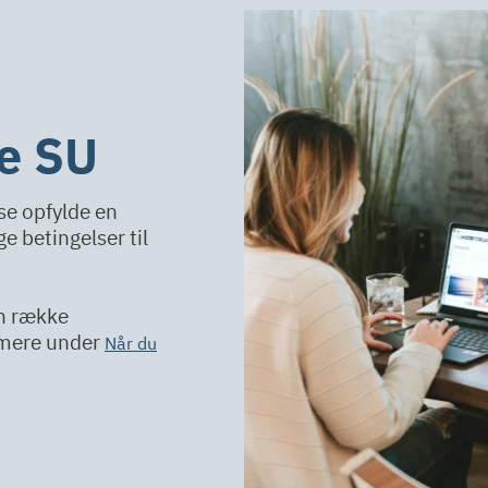
ge SU
se opfylde en
e betingelser til
en række
s mere under
Når du