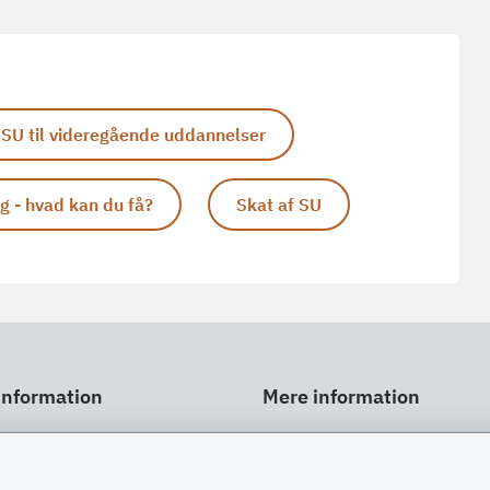
SU til videregående uddannelser
æg - hvad kan du få?
Skat af SU
information
Mere information
ar
Links
gt
Om SU