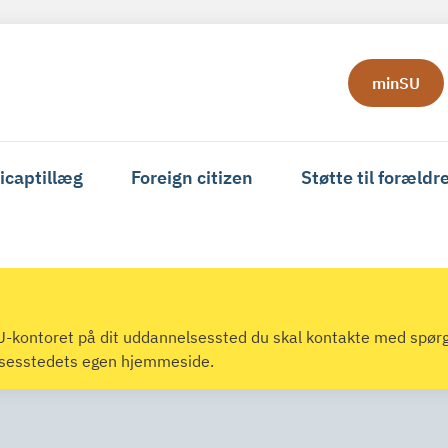
minSU
icaptillæg
Foreign citizen
Støtte til forældr
 SU-kontoret på dit uddannelsessted du skal kontakte med spør
lsesstedets egen hjemmeside.