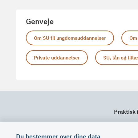
Genveje
Om SU til ungdomsuddannelser
Om 
Private uddannelser
SU, lån og till
Praktisk 
Dit ansv
Fuldma
Du bestemmer over dine data