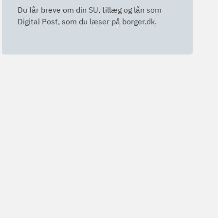
Du får breve om din SU, tillæg og lån som
Digital Post, som du læser på borger.dk.