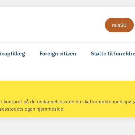
minSU
icaptillæg
Foreign citizen
Støtte til forældr
 SU-kontoret på dit uddannelsessted du skal kontakte med spør
lsesstedets egen hjemmeside.