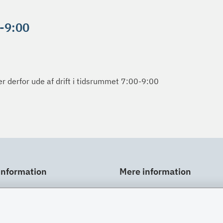
0-9:00
r derfor ude af drift i tidsrummet 7:00-9:00
information
Mere information
ar
Links
gt
Om SU
Spørgsmål og svar