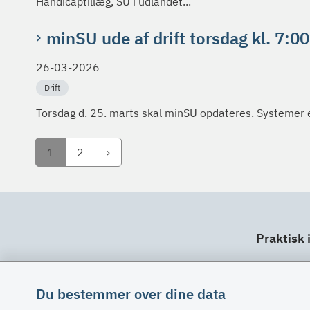
Handicaptillæg, SU i udlandet...
minSU ude af drift torsdag kl. 7:0
26-03-2026
Drift
Torsdag d. 25. marts skal minSU opdateres. Systemer e
1
2
Praktisk 
Dit ansv
Fuldma
Du bestemmer over dine data
Klage