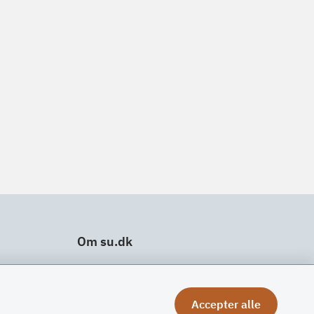
Om su.dk
Tilgængelighedserklæring
Om su.dk
Accepter alle
Ris og ros