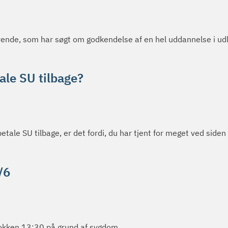
derende, som har søgt om godkendelse af en hel uddannelse i ud
tale SU tilbage?
betale SU tilbage, er det fordi, du har tjent for meget ved siden 
/6
klokken 13:30 på grund af sygdom.