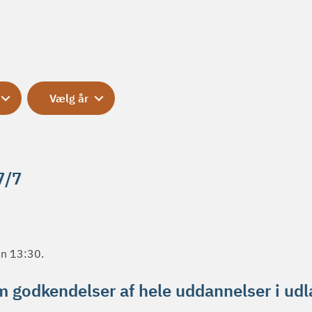
Vælg år
7/7
en 13:30.
m godkendelser af hele uddannelser i ud