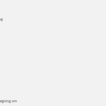
og
nsøgning om