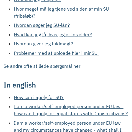
Hvor meget må jeg tjene ved siden af min SU
(fribeløb)?
Hvordan søger jeg SU-lån?
Hvad kan jeg få, hvis jeg er forælder?
Hvordan giver jeg fuldmagt?
Problemer med at uploade filer i minSU
Se andre ofte stillede spørgsmål her
In english
How can i apply for SU?
I am a worker/self-employed person under EU law -
how can I apply for equal status with Danish citizens?
I am a worker/self-employed person under EU law
and my circumstances have changed - what shall I