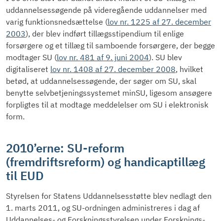
uddannelsessøgende på videregående uddannelser med
varig funktionsnedsættelse (
lov nr. 1225 af 27. december
2003
), der blev indført tillægsstipendium til enlige
forsørgere og et tillæg til samboende forsørgere, der begge
modtager SU (
lov nr. 481 af 9. juni 2004
). SU blev
digitaliseret
lov nr. 1408 af 27. december 2008
, hvilket
betød, at uddannelsessøgende, der søger om SU, skal
benytte selvbetjeningssystemet minSU, ligesom ansøgere
forpligtes til at modtage meddelelser om SU i elektronisk
form.
2010’erne: SU-reform
(fremdriftsreform) og handicaptillæg
til EUD
Styrelsen for Statens Uddannelsesstøtte blev nedlagt den
1. marts 2011, og SU-ordningen administreres i dag af
Uddannelses- og Forskningsstyrelsen under Forsknings-,