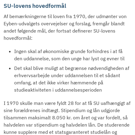
SU-lovens hovedformål
Af bemærkningerne til loven fra 1970, der udmønter von
Eyben-udvalgets overvejelser og forslag, fremgår blandt
andet følgende mål, der fortsat definerer SU-lovens
hovedformål:
Ingen skal af økonomiske grunde forhindres i at få
den uddannelse, som den unge har lyst og evner til
Det skal blive muligt at begrænse nødvendigheden af
erhvervsarbejde under uddannelsen til et sådant
omfang, at det ikke virker hæmmende på
studieaktiviteten i uddannelsesperioden
I 1970 skulle man være fyldt 28 for at få SU uafhængigt af
sine forældrenes indtægt. Stipendium og lån udgjorde
tilsammen maksimalt 8.050 kr. om året og var fordelt, så
halvdelen var stipendium og halvdelen lån. De studerende
kunne supplere med et statsgaranteret studielån og