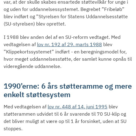
var, at der skulle skabes ensartede støttevilkår for unge i
og uden for uddannelsessystemet. Begrebet ”Fribeløb”
blev indført og ”Styrelsen for Statens Uddannelsesstøtte
(SU-styrelsen) blev oprettet.
I 1988 blev anden del af en SU-reform vedtaget. Med
vedtagelsen af
lov nr. 192 af 29. marts 1988
blev
”Klippekortssystemet” indført - en beregningsmodel for,
hvor meget uddannelsesstøtte, der samlet kunne opnås til
videregående uddannelse.
1990’erne: 6 års støtteramme og mere
enkelt støttesystem
Med vedtagelsen af
lov nr. 448 af 14. juni 1995
blev
støtterammen udvidet til 6 år svarende til 70 SU-klip og
det bliver muligt at være op til 1 år forsinket, uden at SU
stoppes.