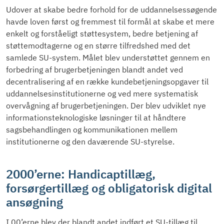
Udover at skabe bedre forhold for de uddannelsessøgende
havde loven først og fremmest til formål at skabe et mere
enkelt og forståeligt støttesystem, bedre betjening af
støttemodtagerne og en større tilfredshed med det
samlede SU-system. Målet blev understøttet gennem en
forbedring af brugerbetjeningen blandt andet ved
decentralisering af en række kundebetjeningsopgaver til
uddannelsesinstitutionerne og ved mere systematisk
overvågning af brugerbetjeningen. Der blev udviklet nye
informationsteknologiske løsninger til at håndtere
sagsbehandlingen og kommunikationen mellem
institutionerne og den daværende SU-styrelse.
2000’erne: Handicaptillæg,
forsørgertillæg og obligatorisk digital
ansøgning
I 00’erne blev der blandt andet indført et SU-tillæg til