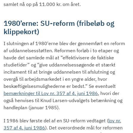
samlet nå op på 11.000 kr. om året.
1980’erne: SU-reform (fribeløb og
klippekort)
I slutningen af 1980'erne blev der gennemført en reform
af uddannelsesstøtten. Reformen forløb i to etaper og
havde det samlede mål at ”effektivisere de faktiske
studietider” og ”give uddannelsessøgende et stærkt
incitament til at bringe uddannelsen til afslutning og
overgå til arbejdsmarkedet i en yngre alder, hvor
beskæftigelsesmulighederne er bedst.” Se eventuelt
bemærkninger til Lov nr. 357 af 4. juni 1986
, hvori der
også henvises til Knud Larsen-udvalgets betænkning og
handleplan (januar 1985).
I 1986 blev første del af en SU-reform vedtaget (
lov nr.
357 af 4. juni 1986
). Det overordnede mål for reformen