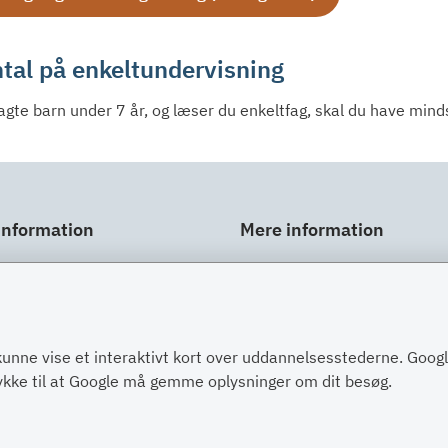
tal på enkeltundervisning
ragte barn under 7 år, og læser du enkeltfag, skal du have min
information
Mere information
ar
Links
gt
Om SU
Spørgsmål og svar
kunne vise et interaktivt kort over uddannelsesstederne. Goo
Post
Kontakt
tykke til at Google må gemme oplysninger om dit besøg.
nger om dig
Paragraffer