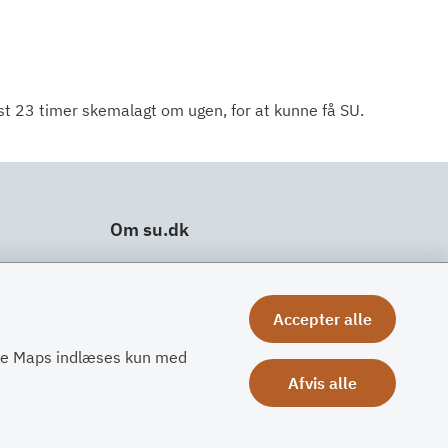
dst 23 timer skemalagt om ugen, for at kunne få SU.
Om su.dk
Tilgængelighedserklæring
Om su.dk
Accepter alle
Ris og ros
gle Maps indlæses kun med
Afvis alle