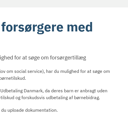
e forsørgere med
ghed for at søge om forsørgertillæg
 lov om social service), har du mulighed for at søge om
børnetilskud.
fra Udbetaling Danmark, da deres barn er anbragt uden
rnetilskud og forskudsvis udbetaling af børnebidrag.
l du uploade dokumentation.