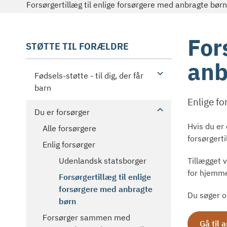
Forsørgertillæg til enlige forsørgere med anbragte børn
For
STØTTE TIL FORÆLDRE
anb
Fødsels-støtte - til dig, der får
barn
Enlige f
Du er forsørger
Hvis du er 
Alle forsørgere
forsørgert
Enlig forsørger
Tillægget 
Udenlandsk statsborger
for hjemmet
Forsørgertillæg til enlige
forsørgere med anbragte
Du søger o
børn
Forsørger sammen med
Gå til 