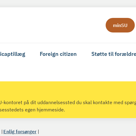
minSU
icaptillæg
Foreign citizen
Støtte til forældr
 SU-kontoret på dit uddannelsessted du skal kontakte med spør
lsesstedets egen hjemmeside.
Enlig forsørger