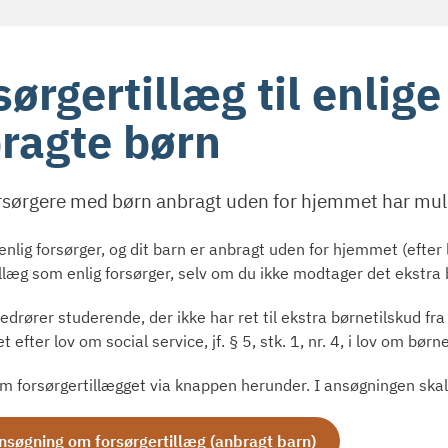
sørgertillæg til enlig
ragte børn
orsørgere med børn anbragt uden for hjemmet har muli
enlig forsørger, og dit barn er anbragt uden for hjemmet (efter
illæg som enlig forsørger, selv om du ikke modtager det ekstra 
vedrører studerende, der ikke har ret til ekstra børnetilskud 
 efter lov om social service, jf. § 5, stk. 1, nr. 4, i lov om bø
m forsørgertillægget via knappen herunder. I ansøgningen ska
ansøgning om forsørgertillæg (anbragt barn)