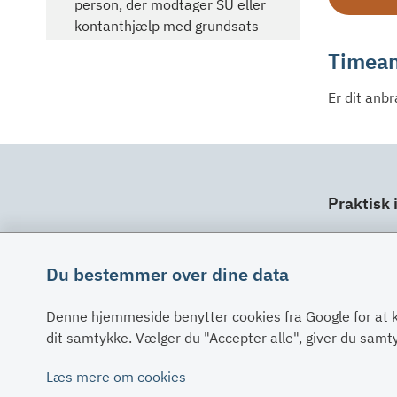
person, der modtager SU eller
kontanthjælp med grundsats
Timean
Er dit anb
Praktisk 
Dit ansv
Fuldma
Du bestemmer over dine data
Klage
Denne hjemmeside benytter cookies fra Google for at 
Digital 
dit samtykke. Vælger du "Accepter alle", giver du sam
Oplysni
Læs mere om cookies