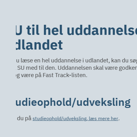
Ansøgningspro
1:
Tjek om din uddannelse er godkendt t
)
Fast Track-listen
2:
Hvis ikke -
søg om at få uddannelsen godk
3:
Søg SU, når uddannelsen er godkend