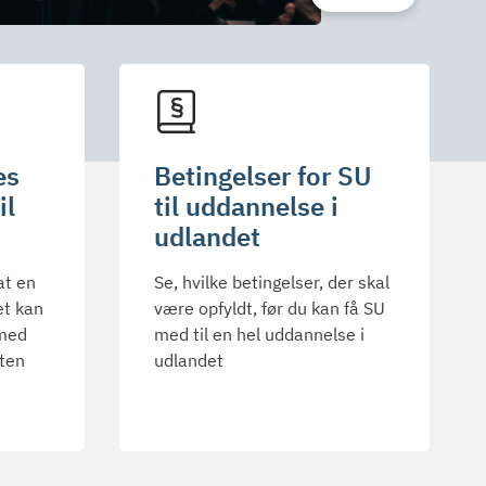
es
Betingelser for SU
il
til uddannelse i
udlandet
 at en
Se, hvilke betingelser, der skal
et kan
være opfyldt, før du kan få SU
rmed
med til en hel uddannelse i
sten
udlandet