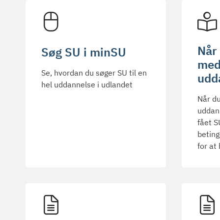
Når 
Søg SU i minSU
med
Se, hvordan du søger SU til en
udd
hel uddannelse i udlandet
Når du
uddann
fået S
beting
for at