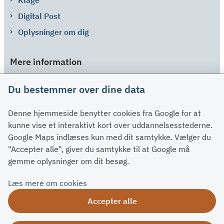
Digital Post
Oplysninger om dig
Mere information
Links
Du bestemmer over dine data
Om SU
Denne hjemmeside benytter cookies fra Google for at
Spørgsmål og svar
kunne vise et interaktivt kort over uddannelsesstederne.
Kontakt
Google Maps indlæses kun med dit samtykke. Vælger du
Paragraffer
"Accepter alle", giver du samtykke til at Google må
gemme oplysninger om dit besøg.
Om su.dk
Læs mere om cookies
Tilgængelighedserklæring
Accepter alle
Om su.dk