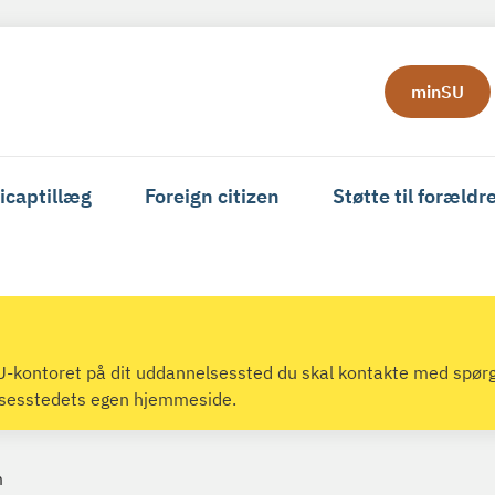
minSU
icaptillæg
Foreign citizen
Støtte til forældr
 SU-kontoret på dit uddannelsessted du skal kontakte med spør
lsesstedets egen hjemmeside.
m