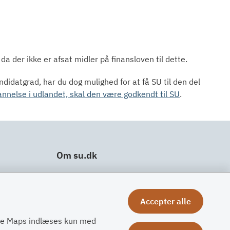
da der ikke er afsat midler på finansloven til dette.
didatgrad, har du dog mulighed for at få SU til den del
nnelse i udlandet, skal den være godkendt til SU
.
Om su.dk
Tilgængelighedserklæring
Om su.dk
Accepter alle
Ris og ros
gle Maps indlæses kun med