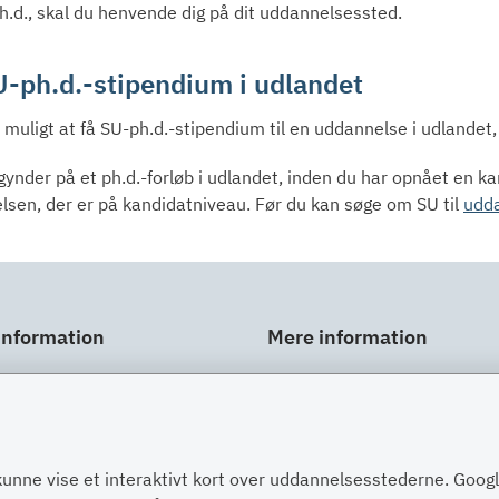
ph.d., skal du henvende dig på dit uddannelsessted.
U-ph.d.-stipendium i udlandet
 muligt at få SU-ph.d.-stipendium til en uddannelse i udlandet, 
gynder på et ph.d.-forløb i udlandet, inden du har opnået en kan
lsen, der er på kandidatniveau. Før du kan søge om SU til
udda
information
Mere information
ar
Links
gt
Om SU
Spørgsmål og svar
kunne vise et interaktivt kort over uddannelsesstederne. Goo
Post
Kontakt