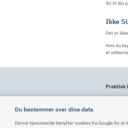
SU til din 
Ikke S
Det er ikke
Hvis du be
af uddanne
Praktisk 
Dit ansv
Fuldma
Du bestemmer over dine data
Klage
Denne hjemmeside benytter cookies fra Google for at 
Digital 