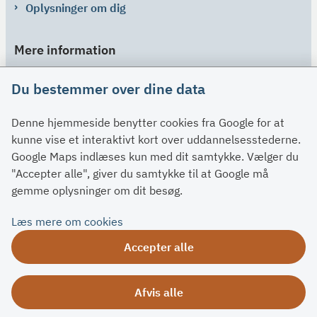
Oplysninger om dig
Mere information
Links
Du bestemmer over dine data
Om SU
Denne hjemmeside benytter cookies fra Google for at
Spørgsmål og svar
kunne vise et interaktivt kort over uddannelsesstederne.
Kontakt
Google Maps indlæses kun med dit samtykke. Vælger du
Paragraffer
"Accepter alle", giver du samtykke til at Google må
gemme oplysninger om dit besøg.
Om su.dk
Læs mere om cookies
Tilgængelighedserklæring
Accepter alle
Om su.dk
Ris og ros
Afvis alle