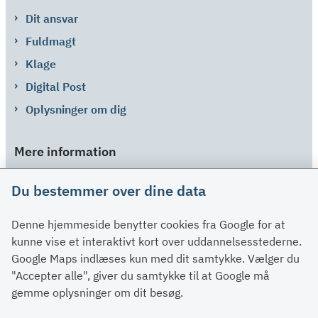
Dit ansvar
Fuldmagt
Klage
Digital Post
Oplysninger om dig
Mere information
Links
Du bestemmer over dine data
Om SU
Denne hjemmeside benytter cookies fra Google for at
Spørgsmål og svar
kunne vise et interaktivt kort over uddannelsesstederne.
Kontakt
Google Maps indlæses kun med dit samtykke. Vælger du
Paragraffer
"Accepter alle", giver du samtykke til at Google må
gemme oplysninger om dit besøg.
Om su.dk