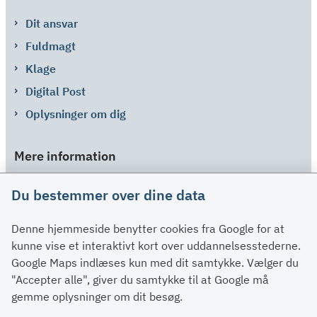
Dit ansvar
Fuldmagt
Klage
Digital Post
Oplysninger om dig
Mere information
Links
Du bestemmer over dine data
Om SU
Denne hjemmeside benytter cookies fra Google for at
Spørgsmål og svar
kunne vise et interaktivt kort over uddannelsesstederne.
Kontakt
Google Maps indlæses kun med dit samtykke. Vælger du
Paragraffer
"Accepter alle", giver du samtykke til at Google må
gemme oplysninger om dit besøg.
Om su.dk