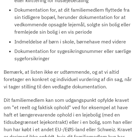
eller kvittering for huslejebetaling
Dokumentation for, at dit familiemedlem flyttede fra
sin tidligere bopæl, herunder dokumentation for at
vedkommende opsagde lejemål, solgte sin bolig eller
fremlejede sin bolig i en vis periode
Indmeldelse af børn i skole, børnehave med videre
Dokumentation for sygesikringsnummer eller særlige
sygeforsikringer
Bemærk, at listen ikke er udtømmende, og at vi altid
foretager en konkret og individuel vurdering af din sag, når
vi tager stilling til den vedlagte dokumentation.
Dit familiemedlem kan som udgangspunkt opfylde kravet
om "et reelt og faktisk ophold" ved for eksempel at have
haft et længerevarende ophold i en lejebolig (med en
tidsubegrænset lejekontrakt) eller i en bolig, som han eller
hun har købt i et andet EU-/EØS-land eller Schweiz. Kravet
er derimod ikke opfyldt, hvis dit familiemedlem kun har