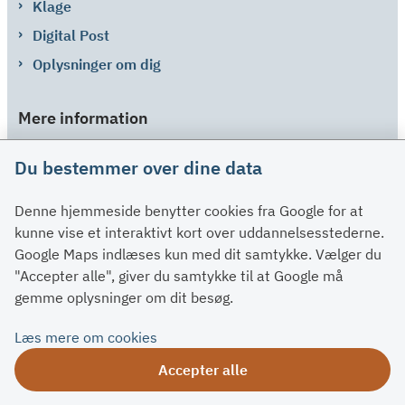
Klage
Digital Post
Oplysninger om dig
Mere information
Links
Du bestemmer over dine data
Om SU
Denne hjemmeside benytter cookies fra Google for at
Spørgsmål og svar
kunne vise et interaktivt kort over uddannelsesstederne.
Kontakt
Google Maps indlæses kun med dit samtykke. Vælger du
Paragraffer
"Accepter alle", giver du samtykke til at Google må
gemme oplysninger om dit besøg.
Om su.dk
Læs mere om cookies
Tilgængelighedserklæring
Accepter alle
Om su.dk