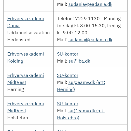
Mail:
sudania@eadania.dk
Erhvervsakademi
Telefon: 7229 1130 - Mandag -
Dania
torsdag kl. 8.00-15.30, fredag
Uddannelsesstation
kl. 9.00-12.00
Hedensted
Mail:
sudania@eadania.dk
Erhvervsakademi
SU-kontor
Kolding
Mail:
su@iba.dk
Erhvervsakademi
SU-kontor
MidtVest
Mail:
su@eamv.dk (att:
Herning
Herning)
Erhvervsakademi
SU-kontor
MidtVest
Mail:
su@eamv.dk (att:
Holstebro
Holstebro)