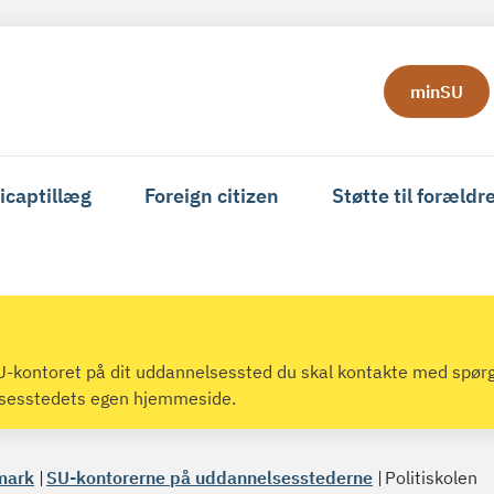
minSU
icaptillæg
Foreign citizen
Støtte til forældr
 SU-kontoret på dit uddannelsessted du skal kontakte med spør
lsesstedets egen hjemmeside.
mark
SU-kontorerne på uddannelsesstederne
Politiskolen