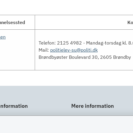
nelsessted
Ko
len
Telefon: 2125 4982 - Mandag-torsdag kl. 8.
Mail:
politielev-su@politi.dk
Brøndbyøster Boulevard 30, 2605 Brøndby
information
Mere information
ar
Links
gt
Om SU