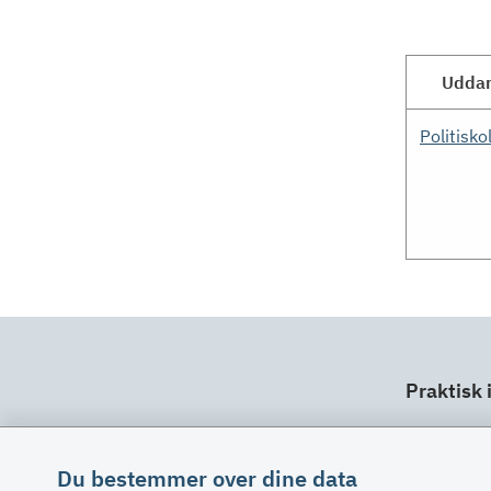
Uddan
Politisko
Praktisk 
Dit ansv
Fuldma
Du bestemmer over dine data