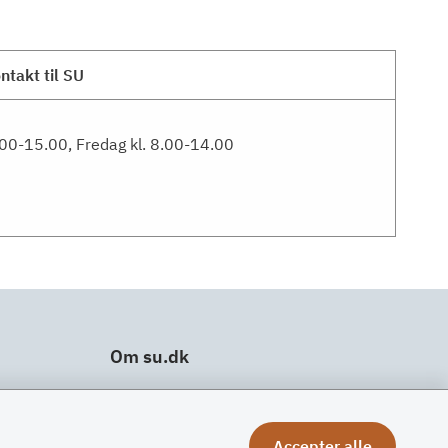
ntakt til SU
00-15.00, Fredag kl. 8.00-14.00
Om su.dk
Tilgængelighedserklæring
Om su.dk
Accepter alle