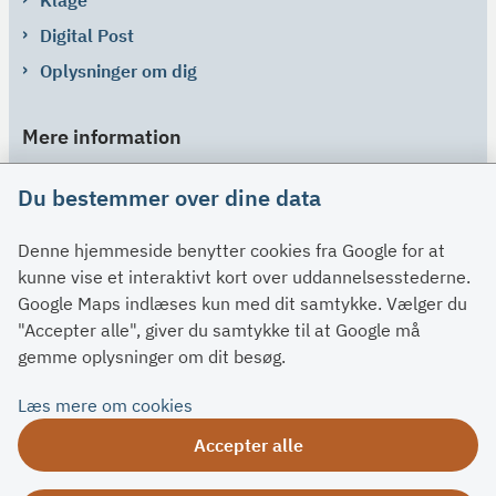
Digital Post
Oplysninger om dig
Mere information
Links
Du bestemmer over dine data
Om SU
Denne hjemmeside benytter cookies fra Google for at
Spørgsmål og svar
kunne vise et interaktivt kort over uddannelsesstederne.
Kontakt
Google Maps indlæses kun med dit samtykke. Vælger du
Paragraffer
"Accepter alle", giver du samtykke til at Google må
gemme oplysninger om dit besøg.
Om su.dk
Læs mere om cookies
Tilgængelighedserklæring
Accepter alle
Om su.dk