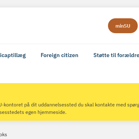
minSU
icaptillæg
Foreign citizen
Støtte til forældr
 SU-kontoret på dit uddannelsessted du skal kontakte med spør
lsesstedets egen hjemmeside.
Boks