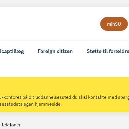
minSU
icaptillæg
Foreign citizen
Støtte til forældr
 SU-kontoret på dit uddannelsessted du skal kontakte med spør
lsesstedets egen hjemmeside.
s telefoner