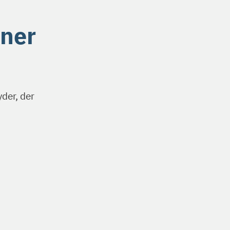
oner
yder, der