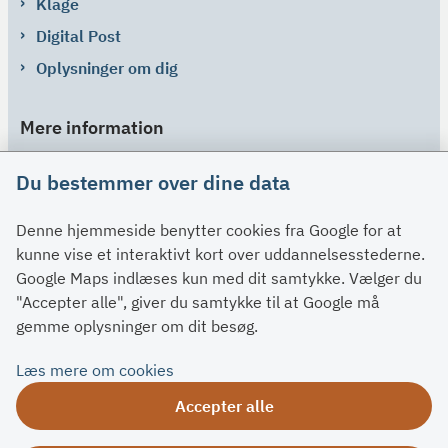
Klage
Digital Post
Oplysninger om dig
Mere information
Links
Du bestemmer over dine data
Om SU
Denne hjemmeside benytter cookies fra Google for at
Spørgsmål og svar
kunne vise et interaktivt kort over uddannelsesstederne.
Kontakt
Google Maps indlæses kun med dit samtykke. Vælger du
Paragraffer
"Accepter alle", giver du samtykke til at Google må
gemme oplysninger om dit besøg.
Om su.dk
Læs mere om cookies
Tilgængelighedserklæring
Accepter alle
Om su.dk