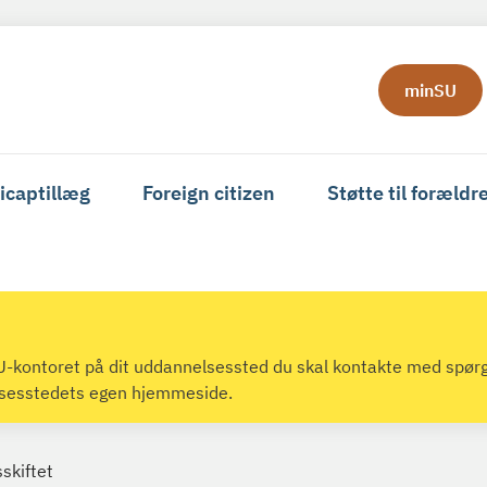
minSU
icaptillæg
Foreign citizen
Støtte til forældr
 SU-kontoret på dit uddannelsessted du skal kontakte med spør
lsesstedets egen hjemmeside.
skiftet