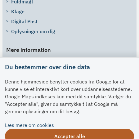
Fuldmagt
Klage
Digital Post
Oplysninger om dig
Mere information
Links
Du bestemmer over dine data
Om SU
Denne hjemmeside benytter cookies fra Google for at
Spørgsmål og svar
kunne vise et interaktivt kort over uddannelsesstederne.
Kontakt
Google Maps indlæses kun med dit samtykke. Vælger du
Paragraffer
"Accepter alle", giver du samtykke til at Google må
gemme oplysninger om dit besøg.
Om su.dk
Læs mere om cookies
Tilgængelighedserklæring
Accepter alle