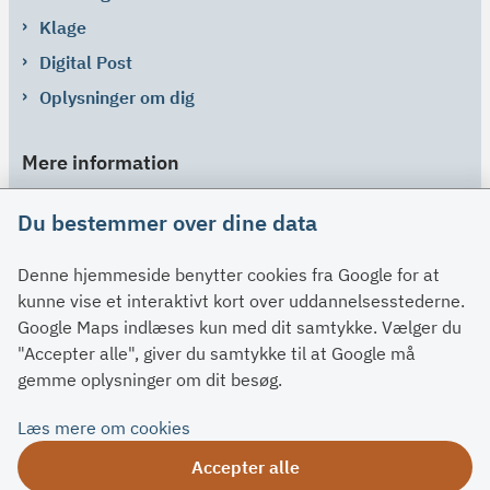
Klage
Digital Post
Oplysninger om dig
Mere information
Links
Du bestemmer over dine data
Om SU
Denne hjemmeside benytter cookies fra Google for at
Spørgsmål og svar
kunne vise et interaktivt kort over uddannelsesstederne.
Kontakt
Google Maps indlæses kun med dit samtykke. Vælger du
Paragraffer
"Accepter alle", giver du samtykke til at Google må
gemme oplysninger om dit besøg.
Om su.dk
Læs mere om cookies
Tilgængelighedserklæring
Accepter alle
Om su.dk