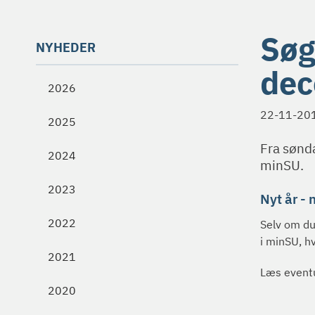
Søg
NYHEDER
de
2026
22-11-20
2025
Fra sønda
2024
minSU.
2023
Nyt år - 
2022
Selv om du
i minSU, hv
2021
Læs eventu
2020