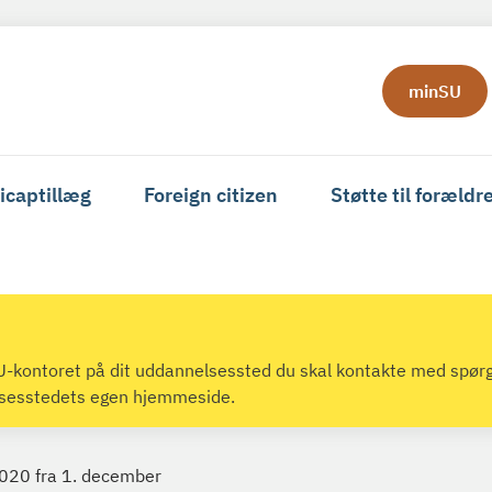
minSU
icaptillæg
Foreign citizen
Støtte til forældr
 SU-kontoret på dit uddannelsessted du skal kontakte med spør
lsesstedets egen hjemmeside.
 2020 fra 1. december