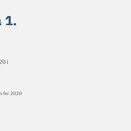
 1.
20 i
an for 2020