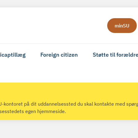
minSU
icaptillæg
Foreign citizen
Støtte til forældr
 SU-kontoret på dit uddannelsessted du skal kontakte med spør
lsesstedets egen hjemmeside.