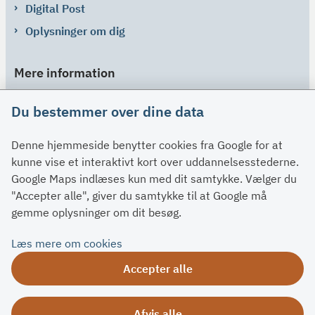
Digital Post
Oplysninger om dig
Mere information
Links
Du bestemmer over dine data
Om SU
Denne hjemmeside benytter cookies fra Google for at
Spørgsmål og svar
kunne vise et interaktivt kort over uddannelsesstederne.
Kontakt
Google Maps indlæses kun med dit samtykke. Vælger du
Paragraffer
"Accepter alle", giver du samtykke til at Google må
gemme oplysninger om dit besøg.
Om su.dk
Læs mere om cookies
Tilgængelighedserklæring
Accepter alle
Om su.dk
Ris og ros
Afvis alle