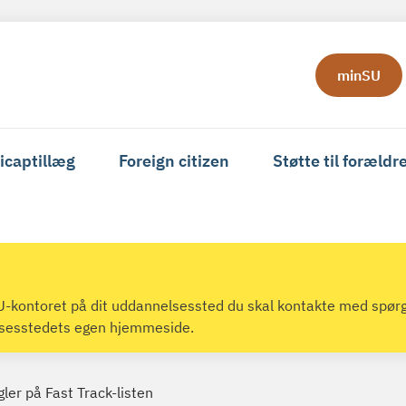
minSU
icaptillæg
Foreign citizen
Støtte til forældr
 SU-kontoret på dit uddannelsessted du skal kontakte med spør
lsesstedets egen hjemmeside.
er på Fast Track-listen