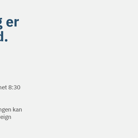
 er
d.
met 8:30
ingen kan
reign