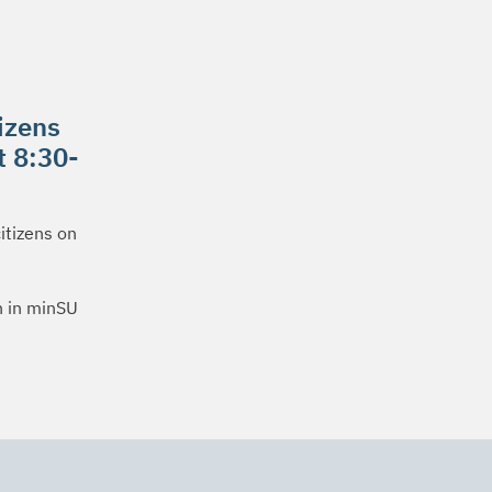
tizens
t 8:30-
itizens on
n in minSU