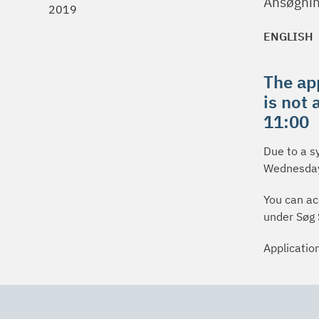
Ansøgnin
2019
ENGLISH
The app
is not
11:00
Due to a s
Wednesday
You can ac
under Søg S
Application