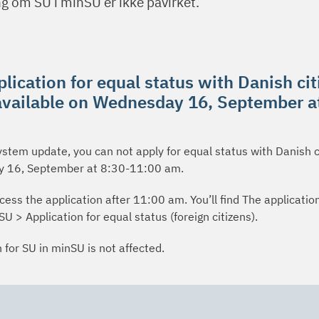
g om SU i minSU er ikke påvirket.
lication for equal status with Danish ci
 available on Wednesday 16, September a
ystem update, you can not apply for equal status with Danish c
 16, September at 8:30-11:00 am.
cess the application after 11:00 am. You’ll find The applicatio
U > Application for equal status (foreign citizens).
 for SU in minSU is not affected.