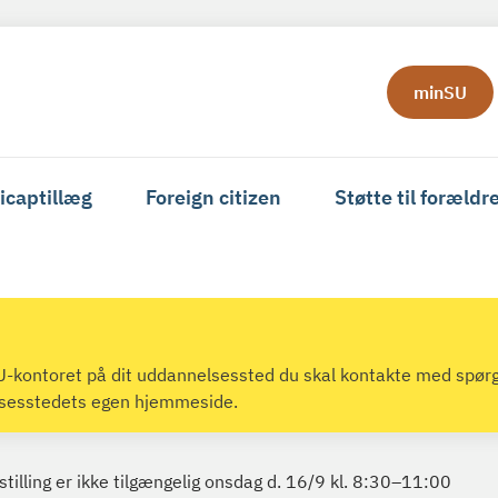
minSU
icaptillæg
Foreign citizen
Støtte til forældr
 SU-kontoret på dit uddannelsessted du skal kontakte med spør
lsesstedets egen hjemmeside.
tilling er ikke tilgængelig onsdag d. 16/9 kl. 8:30–11:00