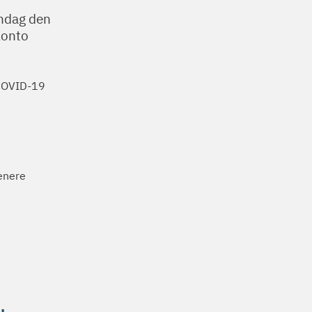
andag den
Konto
 COVID-19
senere