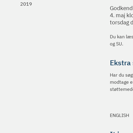
2019
Godkender
4. maj kl
torsdag d
Du kan læs
og SU.
Ekstra 
Har du søgt
modtage en
støttemedd
ENGLISH