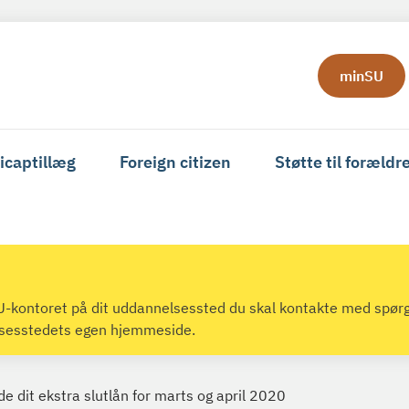
minSU
icaptillæg
Foreign citizen
Støtte til forældr
 SU-kontoret på dit uddannelsessted du skal kontakte med spør
lsesstedets egen hjemmeside.
e dit ekstra slutlån for marts og april 2020