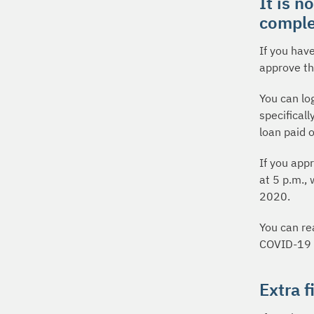
It is n
comple
If you hav
approve th
You can lo
specifical
loan paid o
If you app
at 5 p.m.,
2020.
You can re
COVID-19 
Extra f