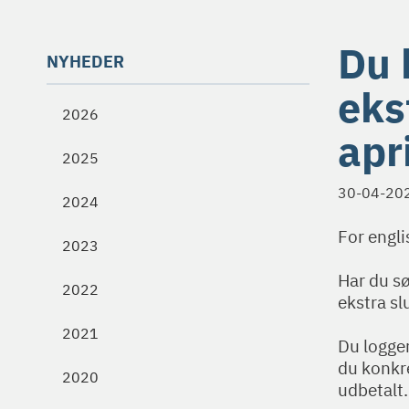
Du 
NYHEDER
eks
2026
apr
2025
30-04-20
2024
For engli
2023
Har du sø
2022
ekstra sl
2021
Du logge
du konkre
2020
udbetalt.