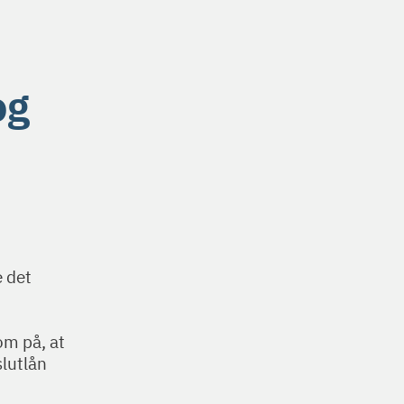
og
e det
om på, at
slutlån