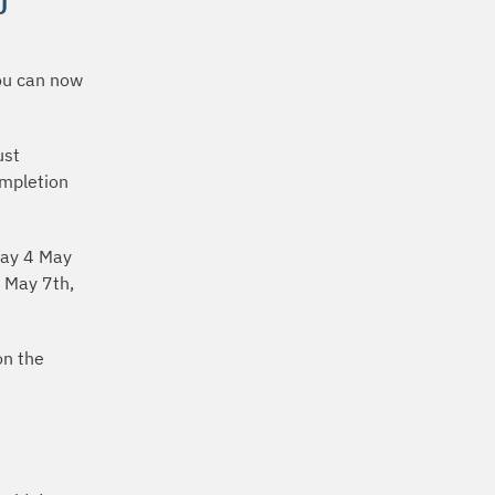
U
you can now
ust
ompletion
day 4 May
, May 7th,
on the