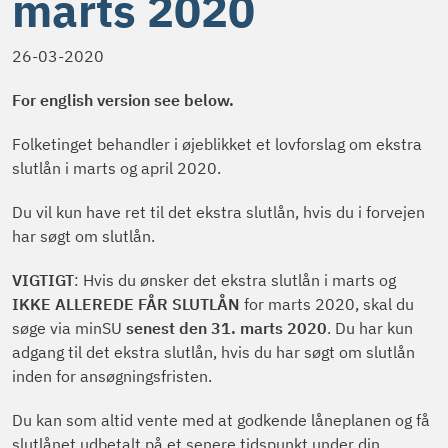
marts 2020
26-03-2020
For english version see below.
Folketinget behandler i øjeblikket et lovforslag om ekstra
slutlån i marts og april 2020.
Du vil kun have ret til det ekstra slutlån, hvis du i forvejen
har søgt om slutlån.
VIGTIGT
: Hvis du ønsker det ekstra slutlån i marts og
IKKE ALLEREDE FÅR SLUTLÅN
for marts 2020, skal du
søge via minSU
senest den 31. marts 2020
. Du har kun
adgang til det ekstra slutlån, hvis du har søgt om slutlån
inden for ansøgningsfristen.
Du kan som altid vente med at godkende låneplanen og få
slutlånet udbetalt på et senere tidspunkt under din