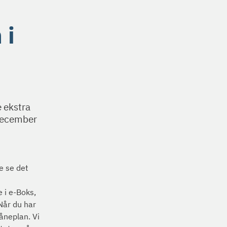
 i
 ekstra
 december
e se det
 i e-Boks,
Når du har
åneplan. Vi