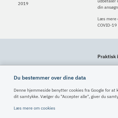
udbetaler d
2019
din ansøgn
Læs mere o
COVID-19 
Praktisk 
Dit ansv
Fuldma
Du bestemmer over dine data
Klage
Denne hjemmeside benytter cookies fra Google for at 
Digital 
dit samtykke. Vælger du "Accepter alle", giver du sam
Oplysni
Læs mere om cookies