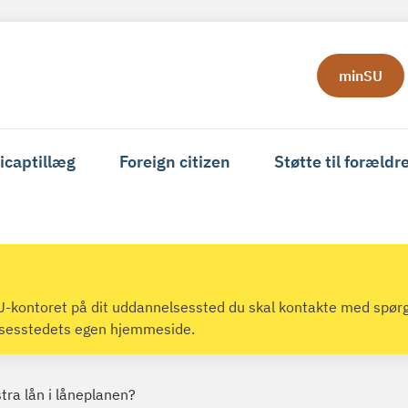
minSU
icaptillæg
Foreign citizen
Støtte til forældr
 SU-kontoret på dit uddannelsessted du skal kontakte med spør
lsesstedets egen hjemmeside.
tra lån i låneplanen?