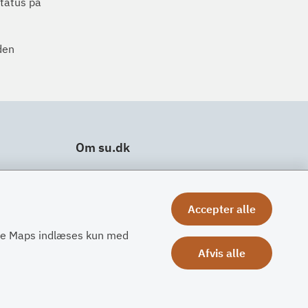
status på
den
Om su.dk
Tilgængelighedserklæring
Om su.dk
Accepter alle
Ris og ros
gle Maps indlæses kun med
Afvis alle