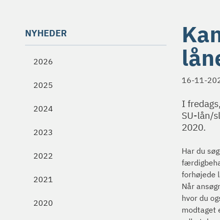
Kan
NYHEDER
lån
2026
16-11-20
2025
I fredags
2024
SU-lån/s
2020.
2023
Har du søg
2022
færdigbeha
forhøjede 
2021
Når ansøgn
hvor du og
2020
modtaget e