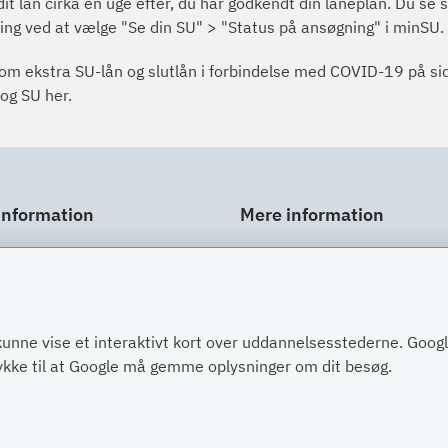
it lån cirka en uge efter, du har godkendt din låneplan. Du se 
ing ved at vælge "Se din SU" > "Status på ansøgning" i minSU.
m ekstra SU-lån og slutlån i forbindelse med COVID-19 på si
og SU her.
information
Mere information
ar
Links
gt
Om SU
Spørgsmål og svar
kunne vise et interaktivt kort over uddannelsesstederne. Goo
Post
Kontakt
tykke til at Google må gemme oplysninger om dit besøg.
nger om dig
Paragraffer