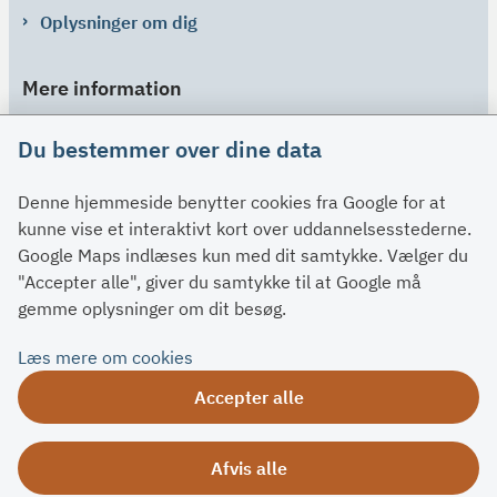
Oplysninger om dig
Mere information
Links
Du bestemmer over dine data
Om SU
Denne hjemmeside benytter cookies fra Google for at
Spørgsmål og svar
kunne vise et interaktivt kort over uddannelsesstederne.
Kontakt
Google Maps indlæses kun med dit samtykke. Vælger du
Paragraffer
"Accepter alle", giver du samtykke til at Google må
gemme oplysninger om dit besøg.
Om su.dk
Læs mere om cookies
Tilgængelighedserklæring
Accepter alle
Om su.dk
Ris og ros
Afvis alle