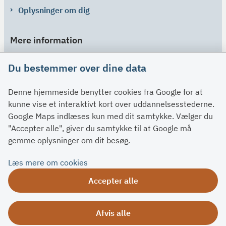
Oplysninger om dig
Mere information
Links
Du bestemmer over dine data
Om SU
Denne hjemmeside benytter cookies fra Google for at
Spørgsmål og svar
kunne vise et interaktivt kort over uddannelsesstederne.
Kontakt
Google Maps indlæses kun med dit samtykke. Vælger du
Paragraffer
"Accepter alle", giver du samtykke til at Google må
gemme oplysninger om dit besøg.
Om su.dk
Læs mere om cookies
Tilgængelighedserklæring
Accepter alle
Om su.dk
Ris og ros
Afvis alle