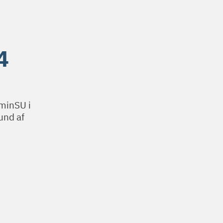
4
 minSU i
und af