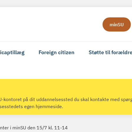
minSU
icaptillæg
Foreign citizen
Støtte til forældr
 SU-kontoret på dit uddannelsessted du skal kontakte med spør
lsesstedets egen hjemmeside.
ter i minSU den 15/7 kl. 11-14