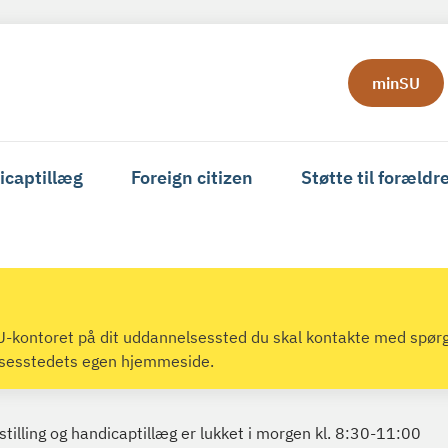
minSU
icaptillæg
Foreign citizen
Støtte til forældr
 SU-kontoret på dit uddannelsessted du skal kontakte med spør
lsesstedets egen hjemmeside.
tilling og handicaptillæg er lukket i morgen kl. 8:30-11:00