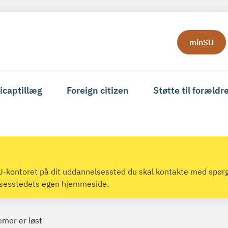
minSU
icaptillæg
Foreign citizen
Støtte til forældr
 SU-kontoret på dit uddannelsessted du skal kontakte med spør
lsesstedets egen hjemmeside.
emer er løst