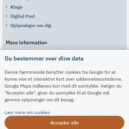
Klage
Digital Post
Oplysninger om dig
Mere information
Links
Du bestemmer over dine data
Om SU
Denne hjemmeside benytter cookies fra Google for at
Spørgsmål og svar
kunne vise et interaktivt kort over uddannelsesstederne.
Kontakt
Google Maps indlæses kun med dit samtykke. Vælger du
Paragraffer
"Accepter alle", giver du samtykke til at Google må
gemme oplysninger om dit besøg.
Om su.dk
Læs mere om cookies
Tilgængelighedserklæring
Accepter alle
Om su.dk