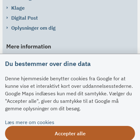
Klage
Digital Post
Oplysninger om dig
Mere information
Links
Du bestemmer over dine data
Om SU
Denne hjemmeside benytter cookies fra Google for at
Spørgsmål og svar
kunne vise et interaktivt kort over uddannelsesstederne.
Kontakt
Google Maps indlæses kun med dit samtykke. Vælger du
Paragraffer
"Accepter alle", giver du samtykke til at Google må
gemme oplysninger om dit besøg.
Om su.dk
Læs mere om cookies
Tilgængelighedserklæring
Accepter alle
Om su.dk