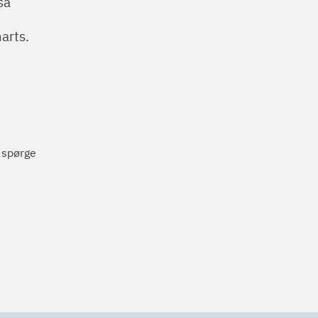
så
arts.
 spørge