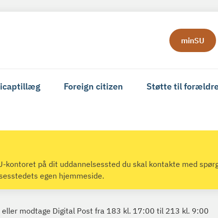
minSU
icaptillæg
Foreign citizen
Støtte til forældr
 SU-kontoret på dit uddannelsessted du skal kontakte med spør
lsesstedets egen hjemmeside.
eller modtage Digital Post fra 183 kl. 17:00 til 213 kl. 9:00