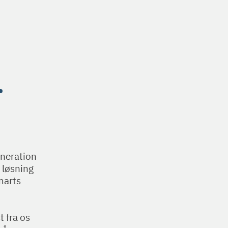
.
eneration
e løsning
marts
t fra os