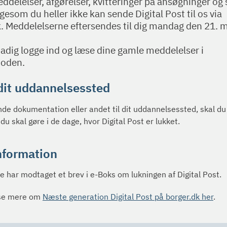
ddelelser, afgørelser, kvitteringer på ansøgninger og 
ligesom du heller ikke kan sende Digital Post til os via
. Meddelelserne eftersendes til dig mandag den 21. m
adig logge ind og læse dine gamle meddelelser i
ioden.
dit uddannelsessted
nde dokumentation eller andet til dit uddannelsessted, skal du
u skal gøre i de dage, hvor Digital Post er lukket.
nformation
re har modtaget et brev i e-Boks om lukningen af Digital Post.
se mere om
Næste generation Digital Post på borger.dk her
.