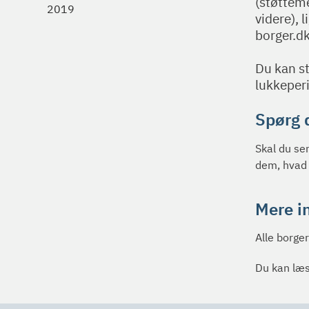
(støtteme
2019
videre), 
borger.dk
Du kan st
lukkeper
Spørg 
Skal du se
dem, hvad d
Mere i
Alle borge
Du kan læ