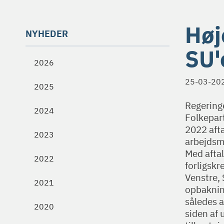
Høj
NYHEDER
SU'
2026
25-03-20
2025
Regering
2024
Folkepar
2022 afta
2023
arbejdsma
Med aftal
2022
forligskr
Venstre, 
2021
opbaknin
således 
2020
siden af 