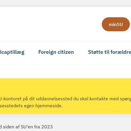
minSU
icaptillæg
Foreign citizen
Støtte til forældr
 SU-kontoret på dit uddannelsessted du skal kontakte med spør
lsesstedets egen hjemmeside.
d siden af SU'en fra 2023