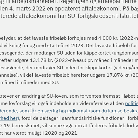
ng til arbejdsmarkedet. Regeringen og aftalepartierne
 den 4. marts 2022 en opdateret aftaleøkonomi. På ba
erede aftaleøkonomi har SU-forligskredsen tilsluttet
.
betyder, at det laveste fribeløb forhøjes med 4.000 kr. (2022-n
virkning fra og med støtteåret 2023. Det laveste fribeløb for
essøgende, der modtager SU uden for klippekortet (ungdomsu
herefter udgøre 13.178 kr. (2022-niveau) pr. måned i måneder 
ssøgende, der modtager SU inden for klippekortet (videregåe
annelse), vil det laveste fribeløb herefter udgøre 17.876 kr. (2
. måned i måneder med SU.
kræver en ændring af SU-loven, som forventes fremsat i løbet a
e lovforslag vil også indeholde en videreførelse af den
politi
derende, som får en særlig høj indkomst (som du kan se beskre
yhed her)
, fordi de deltager i samfundskritiske funktioner i forb
19-beredskabet, vil kunne søge om at få deres fribeløb forhø
et har været muligt i 2020 og 2021.