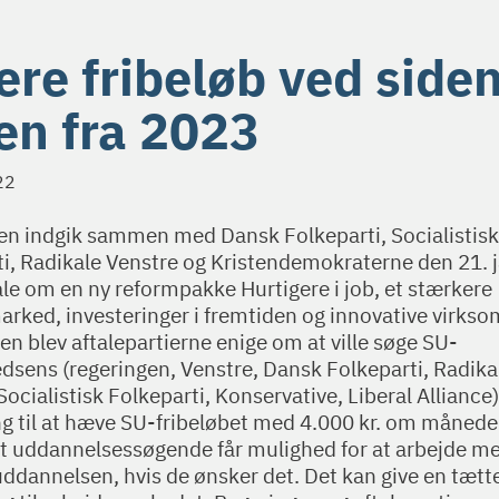
ere fribeløb ved siden
en fra 2023
22
en indgik sammen med Dansk Folkeparti, Socialistisk
ti, Radikale Venstre og Kristendemokraterne den 21. 
le om en ny reformpakke Hurtigere i job, et stærkere
rked, investeringer i fremtiden og innovative virkso
en blev aftalepartierne enige om at ville søge SU-
edsens (regeringen, Venstre, Dansk Folkeparti, Radika
Socialistisk Folkeparti, Konservative, Liberal Alliance)
g til at hæve SU-fribeløbet med 4.000 kr. om månede
at uddannelsessøgende får mulighed for at arbejde m
uddannelsen, hvis de ønsker det. Det kan give en tætt