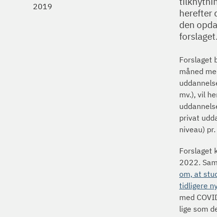
tilknytni
2019
herefter
den opdat
forslaget
Forslaget 
måned med 
uddannels
mv.), vil 
uddannelse
privat udd
niveau) pr
Forslaget 
2022. Samm
om, at stu
tidligere n
med COVID-
lige som d