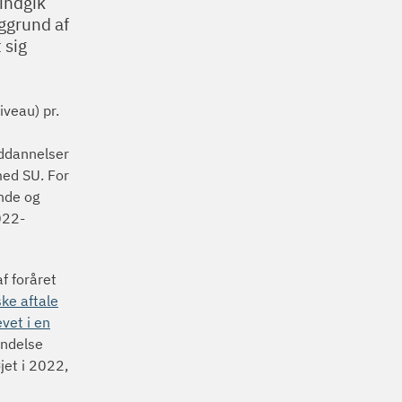
 indgik
ggrund af
 sig
iveau) pr.
ddannelser
med SU. For
nde og
022-
f foråret
ske aftale
vet i en
indelse
jet i 2022,