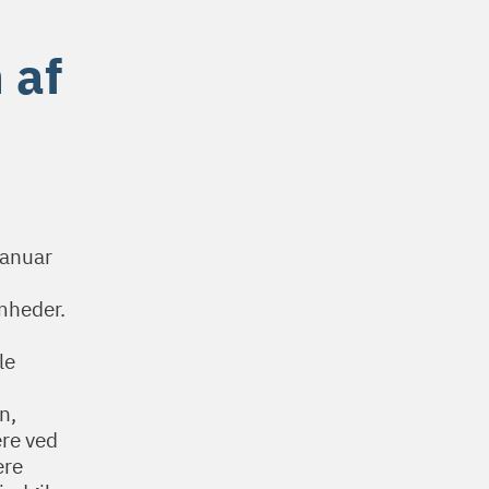
 af
januar
mheder.
le
n,
ere ved
ere