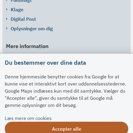
Klage
Digital Post
Oplysninger om dig
Mere information
Links
Du bestemmer over dine data
Om SU
Denne hjemmeside benytter cookies fra Google for at
Spørgsmål og svar
kunne vise et interaktivt kort over uddannelsesstederne.
Kontakt
Google Maps indlæses kun med dit samtykke. Vælger du
Paragraffer
"Accepter alle", giver du samtykke til at Google må
gemme oplysninger om dit besøg.
Om su.dk
Læs mere om cookies
Tilgængelighedserklæring
Accepter alle