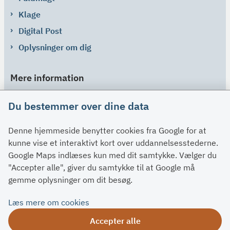
Klage
Digital Post
Oplysninger om dig
Mere information
Links
Du bestemmer over dine data
Om SU
Denne hjemmeside benytter cookies fra Google for at
Spørgsmål og svar
kunne vise et interaktivt kort over uddannelsesstederne.
Kontakt
Google Maps indlæses kun med dit samtykke. Vælger du
Paragraffer
"Accepter alle", giver du samtykke til at Google må
gemme oplysninger om dit besøg.
Om su.dk
Læs mere om cookies
Tilgængelighedserklæring
Accepter alle