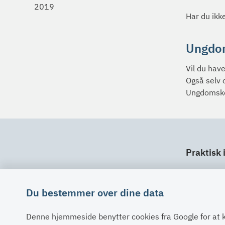
2019
Har du ikk
Ungdo
Vil du hav
Også selv 
Ungdomsko
Praktisk 
Dit ansv
Fuldma
Du bestemmer over dine data
Klage
Denne hjemmeside benytter cookies fra Google for at 
Digital 