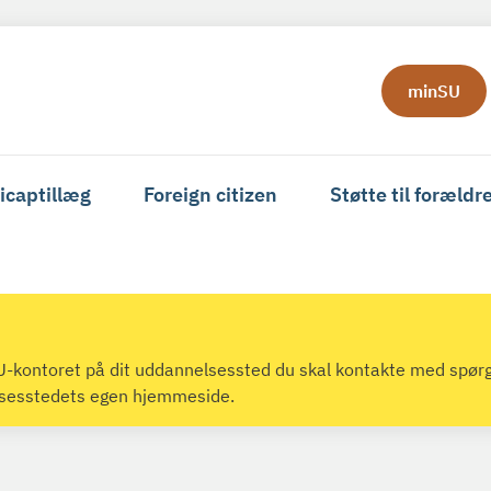
minSU
icaptillæg
Foreign citizen
Støtte til forældr
 SU-kontoret på dit uddannelsessted du skal kontakte med spør
lsesstedets egen hjemmeside.