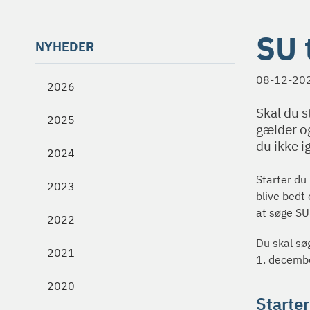
SU 
NYHEDER
08-12-20
2026
Skal du s
2025
gælder og
du ikke i
2024
Starter du
2023
blive bedt 
at søge SU 
2022
Du skal sø
2021
1. decemb
2020
Starter