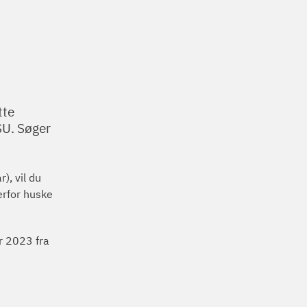
tte
SU. Søger
, vil du
erfor huske
r 2023 fra