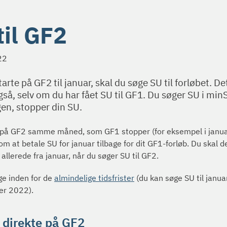
til GF2
22
tarte på GF2 til januar, skal du søge SU til forløbet. De
så, selv om du har fået SU til GF1. Du søger SU i min
gen, stopper din SU.
 på GF2 samme måned, som GF1 stopper (for eksempel i januar)
om at betale SU for januar tilbage for dit GF1-forløb. Du skal d
allerede fra januar, når du søger SU til GF2.
ge inden for de
almindelige tidsfrister
(du kan søge SU til janua
er 2022).
 direkte på GF2