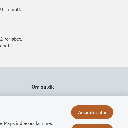
SU i minSU.
2-forløbet.
ndt til
Om su.dk
Tilgængelighedserklæring
Om su.dk
Accepter alle
Ris og ros
gle Maps indlæses kun med