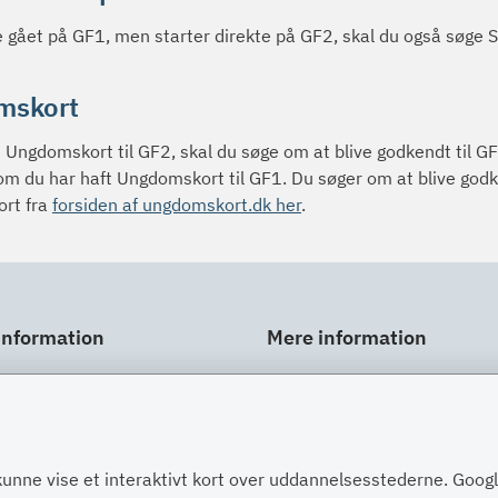
e gået på GF1, men starter direkte på GF2, skal du også søge 
mskort
e Ungdomskort til GF2, skal du søge om at blive godkendt til GF
om du har haft Ungdomskort til GF1. Du søger om at blive godke
rt fra
forsiden af ungdomskort.dk her
.
information
Mere information
ar
Links
gt
Om SU
Spørgsmål og svar
kunne vise et interaktivt kort over uddannelsesstederne. Goo
Post
Kontakt